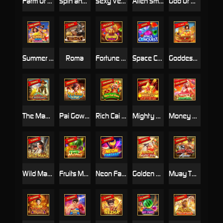
Farm Of Fortune
Spin and Win
Sexy Vegas
Alien Smash
God Of Wealth
Summer Splash Paradise
Roma
Fortune Jewels III
Space Conquest
Goddess Of Egypt
The Maya Myth
Pai Gow Ways
Rich Cai Shen
Mighty Sevens
Money Empire
Wild Mafia
Fruits Mania
Neon Fantasy
Golden Horse Ride
Muay Thai Fighter