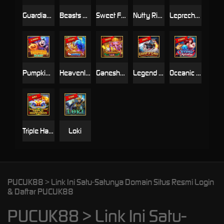
Guardian of the Museum
Beasts Of Luck
Sweet Frenzy
Nutty Riches
Leprechaun Bonanza
Pumpkins Go Lucky
Heavenly Fortunes
Ganesha Luck
Legend Of Eagle
Oceanic Melodies
Triple Happiness
Loki
PUCUK88 > Link Ini Satu-Satunya Domain Situs Resmi Login
& Daftar PUCUK88
PUCUK88 > Link Ini Satu-