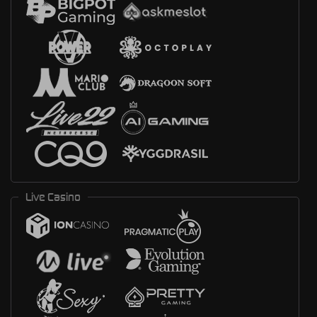
Live Casino