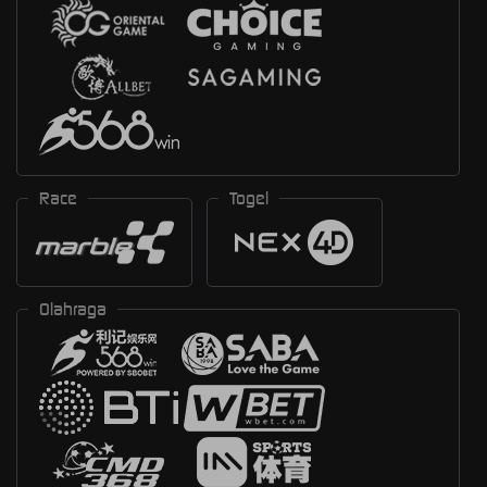
Race
Togel
Olahraga