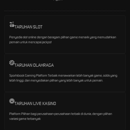
TARUHAN SLOT
Penyedia slot online dengan beragam pilihan game menarik yang memudahkan
pemain untuk mencapai jackpot
TARUHAN OLAHRAGA
Sportsbook Gaming Platform Terbaik menawarkan lebih banyak game, odds yang
lebih tinggi, dan menyediakan pilihan yang lebih banyak untuk pemain.
TARUHAN LIVE KASINO
Platform Pilihan bagi perusahaan-perusahaan terbaik di dunia, dengan pilihan
variasi game terbanyak