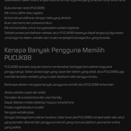
Buka domain resmi PUCUK88.
Klik menu daftar atau register.
Isi formulir pendaftaran dengan data yang diminta.
Buat username dan password akun.
Klik tombol daftar untuk menyelesaikan proses registrasi.
Setelah proses pendaftaran selesai, akun PUCUK88 biasanya dapat langsung digunakan
untuk login ke dalam website dan mulai menjelajahi berbagai fitur yang tersedia.
Kenapa Banyak Pengguna Memilih
PUCUK88
PUCUK88 semakin populer karena menawarkan berbagai kemudahan bagi para
penggunanya. Selain proses login yang cepat dan sistem yang stabil, situs PUCUK88 juga
memiliki tampilan website yang mudah dipahami oleh pengguna baru.
Beberapa alasan mengapa banyak pengguna memilih situs PUCUK88 antara lain:
Akses website cepat dan stabil
Tampilan situs sederhana dan user friendly
Dapat diakses melalui desktop maupun smartphone
Proses registrasi akun mudah
Navigasi website jelas
Dengan berbagai kemudahan tersebut, tidak heran jika PUCUK88 menjadi salah satu situs
yang semakin dikenal oleh pengguna internet yang mencari platform permainan online
yang praktis.