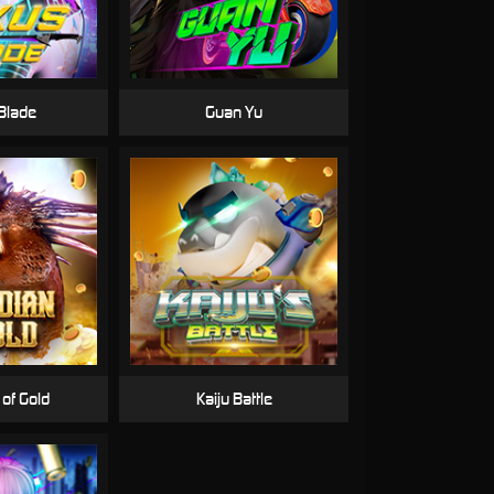
Blade
Guan Yu
 of Gold
Kaiju Battle