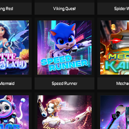
ing Red
Viking Quest
Spider
 Mermaid
Speed Runner
Mecha 