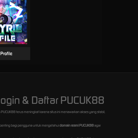
Profile
Login & Daftar PUCUK88
s PUCUK88 terus meningkat karena situs ini menawarkan akses yang stabil,
t penting bagi pengguna untuk mengetahui
domain resmi PUCUK88
agar