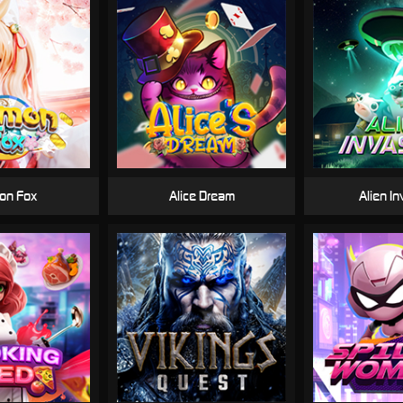
on Fox
Alice Dream
Alien I