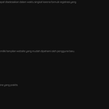
 diselesaikan dalam waktu singkat karena formulir registrasi yang
miliki tampilan website yang mudah dipahami oleh pengguna baru.
ne yang praktis.