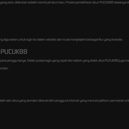
ang perlu dilakukan adalah membuat akun baru. Proses pendaftaran akun PUCUK88 biasanya dapat
digunakan untuk login ke dalam website dan mulai menjelajahi berbagai fitur yang tersedia.
h PUCUK88
 penggunanya. Selain proses login yang cepat dan sistem yang stabil, situs PUCUK88 juga me
 lain:
ah satu situs yang semakin dikenal oleh pengguna internet yang mencari platform permainan onli