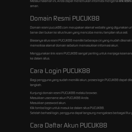
Melalui halaman ini, Anda dapat menemukan informasi mengenai
link res
aman.
Domain Resmi PUCUK88
Domain resmi pucuk88.com merupakan alamat website yang digunakan u
benar dan bukan ke situs tiruan yang mencoba meniru tampilan situs asli.
Biasanya situs resmi PUCUK88 memiliki beberapa ciri yang mudah dikenali s
memeriksa alamat domain sebelum memasukkan informasi akun.
Menggunakan link resmi PUCUK88 sangat penting untuk menjaga keamanan a
ke dalam situs.
Cara Login PUCUK88
Bagi pengguna yang sudah memiliki akun, proses login PUCUK88 dapat d
langkah.
Kunjungi domain resmi PUCUK88 melalui browser.
Masukkan username akun PUCUK88 Anda.
Masukkan password akun.
Klik tombol login untuk masuk ke dalam situs PUCUK88.
Setelah berhasil login, pengguna dapat langsung mengakses berbagai fitur
Cara Daftar Akun PUCUK88