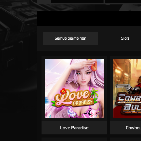
Semua permainan
Slots
Love Paradise
Cowboy