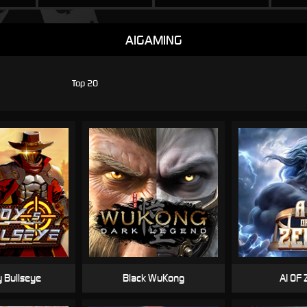
AIGAMING
Top 20
 Bullseye
Black WuKong
AI OF