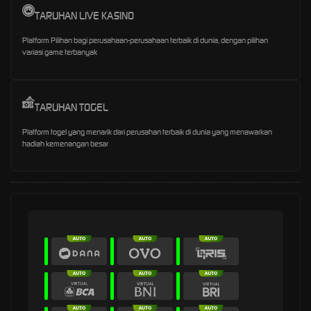
TARUHAN LIVE KASINO
Platform Pilihan bagi perusahaan-perusahaan terbaik di dunia, dengan pilihan
variasi game terbanyak
TARUHAN TOGEL
Platform togel yang menarik dari perusahan terbaik di dunia yang menawarkan
hadiah kemenangan besar