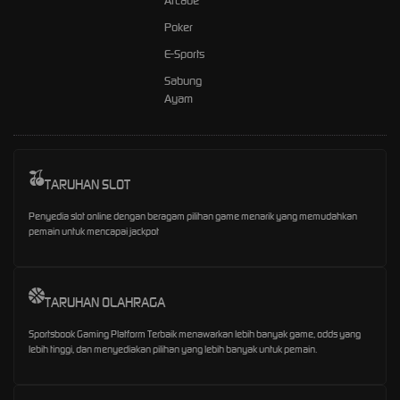
Arcade
Poker
E-Sports
Sabung
Ayam
TARUHAN SLOT
Penyedia slot online dengan beragam pilihan game menarik yang memudahkan
pemain untuk mencapai jackpot
TARUHAN OLAHRAGA
Sportsbook Gaming Platform Terbaik menawarkan lebih banyak game, odds yang
lebih tinggi, dan menyediakan pilihan yang lebih banyak untuk pemain.