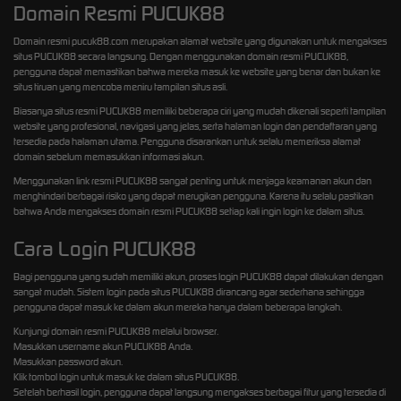
Domain Resmi PUCUK88
Domain resmi pucuk88.com merupakan alamat website yang digunakan untuk mengakses
situs PUCUK88 secara langsung. Dengan menggunakan domain resmi PUCUK88,
pengguna dapat memastikan bahwa mereka masuk ke website yang benar dan bukan ke
situs tiruan yang mencoba meniru tampilan situs asli.
Biasanya situs resmi PUCUK88 memiliki beberapa ciri yang mudah dikenali seperti tampilan
website yang profesional, navigasi yang jelas, serta halaman login dan pendaftaran yang
tersedia pada halaman utama. Pengguna disarankan untuk selalu memeriksa alamat
domain sebelum memasukkan informasi akun.
Menggunakan link resmi PUCUK88 sangat penting untuk menjaga keamanan akun dan
menghindari berbagai risiko yang dapat merugikan pengguna. Karena itu selalu pastikan
bahwa Anda mengakses domain resmi PUCUK88 setiap kali ingin login ke dalam situs.
Cara Login PUCUK88
Bagi pengguna yang sudah memiliki akun, proses login PUCUK88 dapat dilakukan dengan
sangat mudah. Sistem login pada situs PUCUK88 dirancang agar sederhana sehingga
pengguna dapat masuk ke dalam akun mereka hanya dalam beberapa langkah.
Kunjungi domain resmi PUCUK88 melalui browser.
Masukkan username akun PUCUK88 Anda.
Masukkan password akun.
Klik tombol login untuk masuk ke dalam situs PUCUK88.
Setelah berhasil login, pengguna dapat langsung mengakses berbagai fitur yang tersedia di