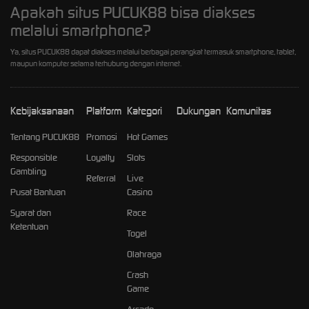
Apakah situs PUCUK88 bisa diakses
melalui smartphone?
Ya, situs PUCUK88 dapat diakses melalui berbagai perangkat termasuk smartphone, tablet,
maupun komputer selama terhubung dengan internet.
Kebijaksanaan
Platform
Kategori
Dukungan
Komunitas
Tentang PUCUK88
Promosi
Hot Games
Responsible
Loyalty
Slots
Gambling
Referral
Live
Pusat Bantuan
Casino
Syarat dan
Race
Ketentuan
Togel
Olahraga
Crash
Game