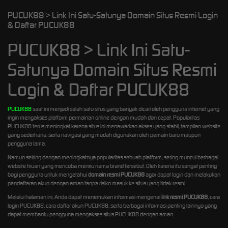
PUCUK88 > Link Ini Satu-Satunya Domain Situs Resmi Login
& Daftar PUCUK88
PUCUK88 > Link Ini Satu-
Satunya Domain Situs Resmi
Login & Daftar PUCUK88
PUCUK88
saat ini menjadi salah satu situs yang banyak dicari oleh pengguna internet yang
ingin mengakses platform permainan online dengan mudah dan cepat. Popularitas
PUCUK88 terus meningkat karena situs ini menawarkan akses yang stabil, tampilan website
yang sederhana, serta navigasi yang mudah digunakan oleh pemain baru maupun
pengguna lama.
Namun seiring dengan meningkatnya popularitas sebuah platform, sering muncul berbagai
website tiruan yang mencoba meniru nama brand tersebut. Oleh karena itu sangat penting
bagi pengguna untuk mengetahui
domain resmi PUCUK88
agar dapat login dan melakukan
pendaftaran akun dengan aman tanpa risiko masuk ke situs yang tidak resmi.
Melalui halaman ini, Anda dapat menemukan informasi mengenai
link resmi PUCUK88
, cara
login PUCUK88, cara daftar akun PUCUK88, serta berbagai informasi penting lainnya yang
dapat membantu pengguna mengakses situs PUCUK88 dengan aman.