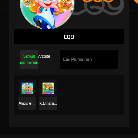
CQ9
Semua
Arcade
permainan
Alice Run
K.O. Island