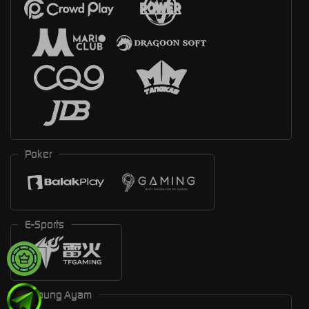
Poker
E-Sports
Sabung Ayam