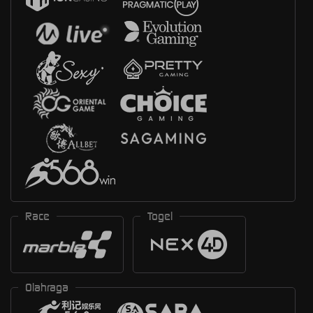
Race
Togel
Olahraga