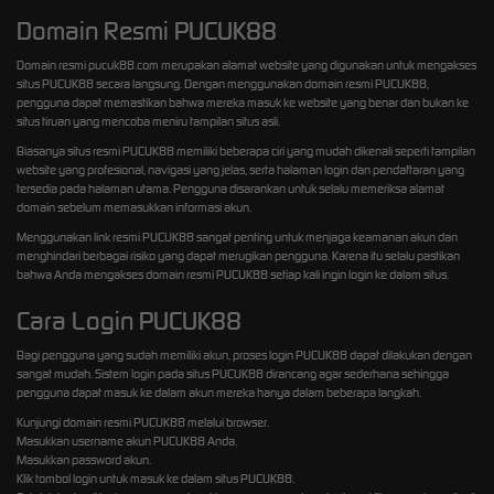
Domain Resmi PUCUK88
Domain resmi pucuk88.com merupakan alamat website yang digunakan untuk mengakses
situs PUCUK88 secara langsung. Dengan menggunakan domain resmi PUCUK88,
pengguna dapat memastikan bahwa mereka masuk ke website yang benar dan bukan ke
situs tiruan yang mencoba meniru tampilan situs asli.
Biasanya situs resmi PUCUK88 memiliki beberapa ciri yang mudah dikenali seperti tampilan
website yang profesional, navigasi yang jelas, serta halaman login dan pendaftaran yang
tersedia pada halaman utama. Pengguna disarankan untuk selalu memeriksa alamat
domain sebelum memasukkan informasi akun.
Menggunakan link resmi PUCUK88 sangat penting untuk menjaga keamanan akun dan
menghindari berbagai risiko yang dapat merugikan pengguna. Karena itu selalu pastikan
bahwa Anda mengakses domain resmi PUCUK88 setiap kali ingin login ke dalam situs.
Cara Login PUCUK88
Bagi pengguna yang sudah memiliki akun, proses login PUCUK88 dapat dilakukan dengan
sangat mudah. Sistem login pada situs PUCUK88 dirancang agar sederhana sehingga
pengguna dapat masuk ke dalam akun mereka hanya dalam beberapa langkah.
Kunjungi domain resmi PUCUK88 melalui browser.
Masukkan username akun PUCUK88 Anda.
Masukkan password akun.
Klik tombol login untuk masuk ke dalam situs PUCUK88.