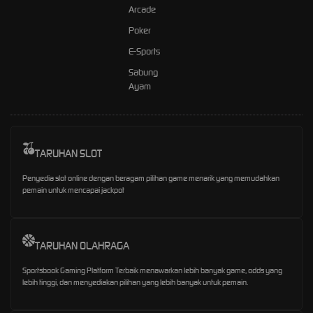
Arcade
Poker
E-Sports
Sabung
Ayam
TARUHAN SLOT
Penyedia slot online dengan beragam pilihan game menarik yang memudahkan
pemain untuk mencapai jackpot
TARUHAN OLAHRAGA
Sportsbook Gaming Platform Terbaik menawarkan lebih banyak game, odds yang
lebih tinggi, dan menyediakan pilihan yang lebih banyak untuk pemain.