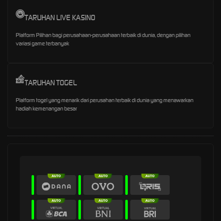
TARUHAN LIVE KASINO
Platform Pilihan bagi perusahaan-perusahaan terbaik di dunia, dengan pilihan
variasi game terbanyak
TARUHAN TOGEL
Platform togel yang menarik dari perusahan terbaik di dunia yang menawarkan
hadiah kemenangan besar