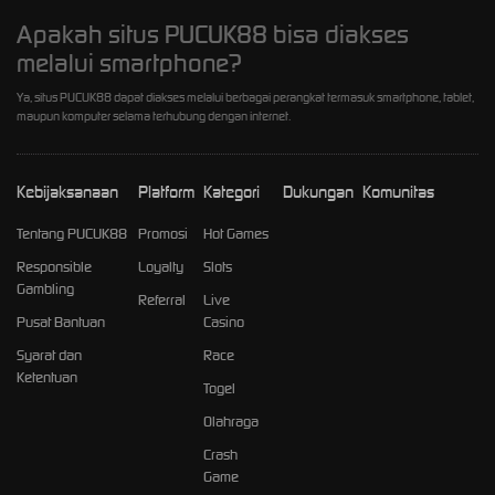
Apakah situs PUCUK88 bisa diakses
melalui smartphone?
Ya, situs PUCUK88 dapat diakses melalui berbagai perangkat termasuk smartphone, tablet,
maupun komputer selama terhubung dengan internet.
Kebijaksanaan
Platform
Kategori
Dukungan
Komunitas
Tentang PUCUK88
Promosi
Hot Games
Responsible
Loyalty
Slots
Gambling
Referral
Live
Pusat Bantuan
Casino
Syarat dan
Race
Ketentuan
Togel
Olahraga
Crash
Game